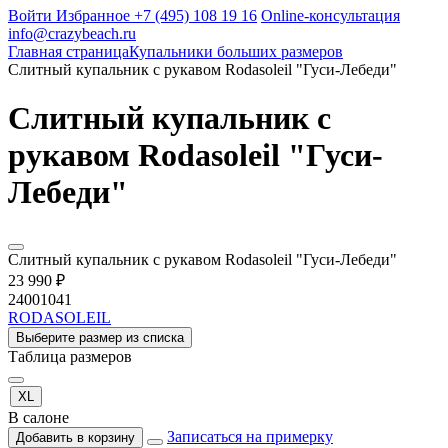
Войти
Избранное
+7 (495) 108 19 16
Online-консультация
info@crazybeach.ru
Главная страница
Купальники больших размеров
Слитный купальник с рукавом Rodasoleil "Гуси-Лебеди"
Слитный купальник с
рукавом Rodasoleil "Гуси-
Лебеди"
Слитный купальник с рукавом Rodasoleil "Гуси-Лебеди"
23 990 ₽
24001041
RODASOLEIL
Выберите размер из списка
Таблица размеров
XL
В салоне
Записаться на примерку
Добавить в корзину