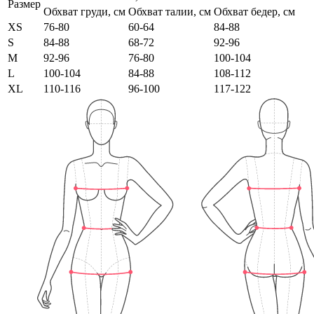
Размер
Обхват груди, см
Обхват талии, см
Обхват бедер, см
XS
76-80
60-64
84-88
S
84-88
68-72
92-96
M
92-96
76-80
100-104
L
100-104
84-88
108-112
XL
110-116
96-100
117-122