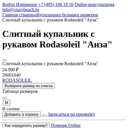
Войти
Избранное
+7 (495) 108 19 16
Online-консультация
info@crazybeach.ru
Главная страница
Купальники больших размеров
Слитный купальник с рукавом Rodasoleil "Анза"
Слитный купальник с
рукавом Rodasoleil "Анза"
Слитный купальник с рукавом Rodasoleil "Анза"
24 990 ₽
26001040
RODASOLEIL
Выберите размер из списка
Таблица размеров
M
В салоне
Записаться на примерку
Добавить в корзину
Помощь Online
Как определить размер?