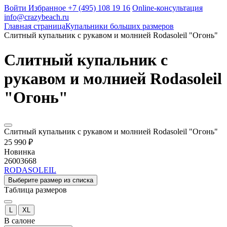
Войти
Избранное
+7 (495) 108 19 16
Online-консультация
info@crazybeach.ru
Главная страница
Купальники больших размеров
Слитный купальник с рукавом и молнией Rodasoleil "Огонь"
Слитный купальник с
рукавом и молнией Rodasoleil
"Огонь"
Слитный купальник с рукавом и молнией Rodasoleil "Огонь"
25 990 ₽
Новинка
26003668
RODASOLEIL
Выберите размер из списка
Таблица размеров
L
XL
В салоне