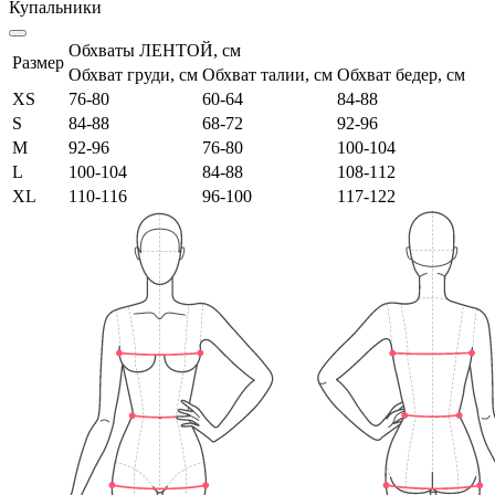
Купальники
Обхваты ЛЕНТОЙ, см
Размер
Обхват груди, см
Обхват талии, см
Обхват бедер, см
XS
76-80
60-64
84-88
S
84-88
68-72
92-96
M
92-96
76-80
100-104
L
100-104
84-88
108-112
XL
110-116
96-100
117-122