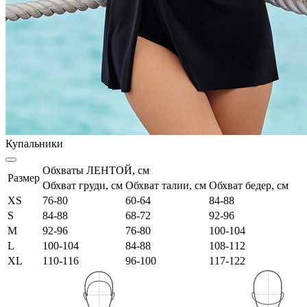
Купальники
Обхваты ЛЕНТОЙ, см
Размер
Обхват груди, см
Обхват талии, см
Обхват бедер, см
XS
76-80
60-64
84-88
S
84-88
68-72
92-96
M
92-96
76-80
100-104
L
100-104
84-88
108-112
XL
110-116
96-100
117-122