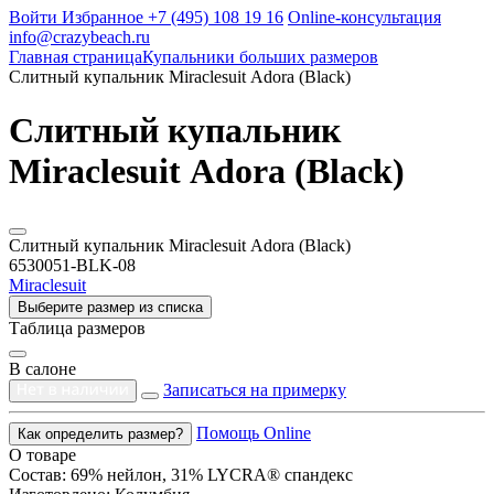
Войти
Избранное
+7 (495) 108 19 16
Online-консультация
info@crazybeach.ru
Главная страница
Купальники больших размеров
Слитный купальник Miraclesuit Adora (Black)
Слитный купальник
Miraclesuit Adora (Black)
Слитный купальник Miraclesuit Adora (Black)
6530051-BLK-08
Miraclesuit
Выберите размер из списка
Таблица размеров
В салоне
Записаться на примерку
Помощь Online
Как определить размер?
О товаре
Состав: 69% нейлон, 31% LYCRA® спандекс