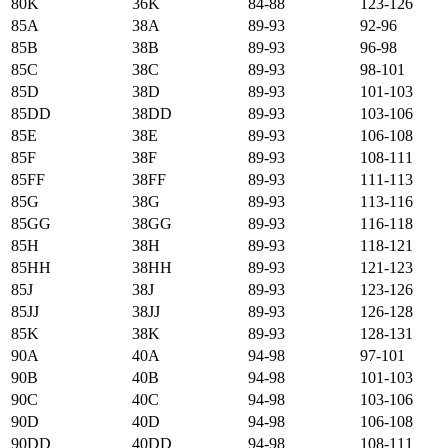
80K
36K
84-88
123-126
85А
38А
89-93
92-96
85B
38B
89-93
96-98
85C
38C
89-93
98-101
85D
38D
89-93
101-103
85DD
38DD
89-93
103-106
85E
38E
89-93
106-108
85F
38F
89-93
108-111
85FF
38FF
89-93
111-113
85G
38G
89-93
113-116
85GG
38GG
89-93
116-118
85H
38H
89-93
118-121
85HH
38HH
89-93
121-123
85J
38J
89-93
123-126
85JJ
38JJ
89-93
126-128
85K
38K
89-93
128-131
90А
40А
94-98
97-101
90B
40B
94-98
101-103
90C
40C
94-98
103-106
90D
40D
94-98
106-108
90DD
40DD
94-98
108-111