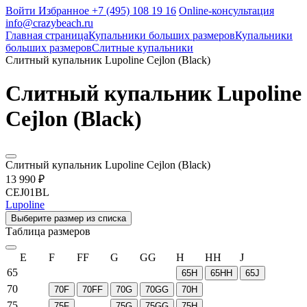
Войти
Избранное
+7 (495) 108 19 16
Online-консультация
info@crazybeach.ru
Главная страница
Купальники больших размеров
Купальники
больших размеров
Слитные купальники
Слитный купальник Lupoline Cejlon (Black)
Слитный купальник Lupoline
Cejlon (Black)
Слитный купальник Lupoline Cejlon (Black)
13 990 ₽
CEJ01BL
Lupoline
Выберите размер из списка
Таблица размеров
E
F
FF
G
GG
H
HH
J
65
65H
65HH
65J
70
70F
70FF
70G
70GG
70H
75
75F
75G
75GG
75H