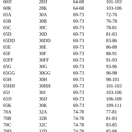
60JJ
28JJ
64-68
101-103
60K
28K
64-68
103-106
65А
30А
69-73
72-76
65B
30B
69-73
76-78
65C
30C
69-73
78-81
65D
30D
69-73
81-83
65DD
30DD
69-73
83-86
65E
30E
69-73
86-88
65F
30F
69-73
88-91
65FF
30FF
69-73
91-93
65G
30G
69-73
93-96
65GG
30GG
69-73
96-98
65H
30H
69-73
98-101
65HH
30HH
69-73
101-103
65J
30J
69-73
103-106
65JJ
30JJ
69-73
106-109
65K
30K
69-73
109-111
70А
32А
74-78
77-81
70B
32B
74-78
81-83
70C
32C
74-78
83-85
70D
32D
74-78
85-88