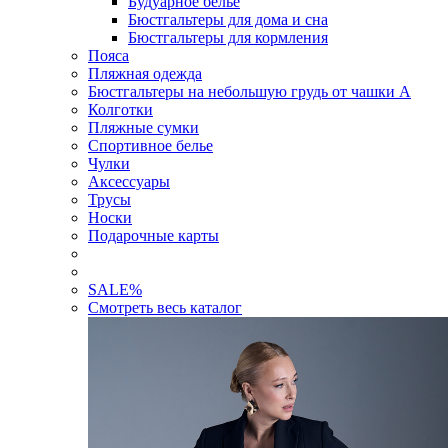
Будуарное белье
Бюстгальтеры для дома и сна
Бюстгальтеры для кормления
Пояса
Пляжная одежда
Бюстгальтеры на небольшую грудь от чашки А
Колготки
Пляжные сумки
Спортивное белье
Чулки
Аксессуары
Трусы
Носки
Подарочные карты
SALE
%
Смотреть весь каталог