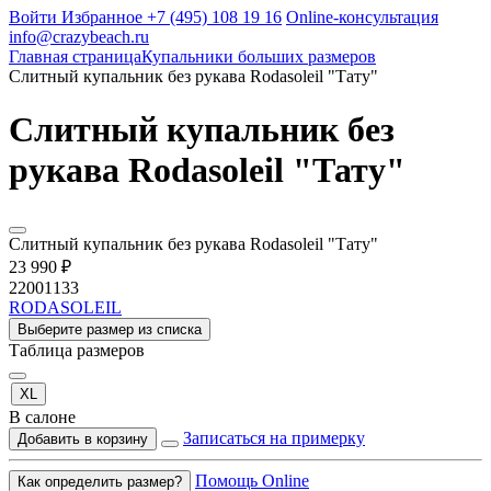
Войти
Избранное
+7 (495) 108 19 16
Online-консультация
info@crazybeach.ru
Главная страница
Купальники больших размеров
Слитный купальник без рукава Rodasoleil "Тату"
Слитный купальник без
рукава Rodasoleil "Тату"
Слитный купальник без рукава Rodasoleil "Тату"
23 990 ₽
22001133
RODASOLEIL
Выберите размер из списка
Таблица размеров
XL
В салоне
Записаться на примерку
Добавить в корзину
Помощь Online
Как определить размер?