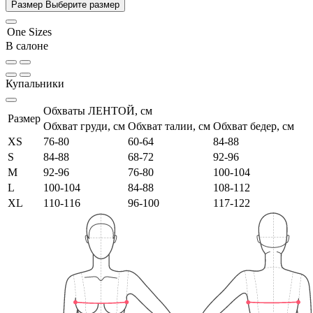
Размер
Выберите размер
One Sizes
В салоне
Купальники
Обхваты ЛЕНТОЙ, см
Размер
Обхват груди, см
Обхват талии, см
Обхват бедер, см
XS
76-80
60-64
84-88
S
84-88
68-72
92-96
M
92-96
76-80
100-104
L
100-104
84-88
108-112
XL
110-116
96-100
117-122