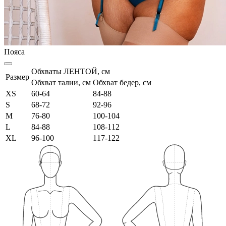
Пояса
Обхваты ЛЕНТОЙ, см
Размер
Обхват талии, см
Обхват бедер, см
XS
60-64
84-88
S
68-72
92-96
M
76-80
100-104
L
84-88
108-112
XL
96-100
117-122