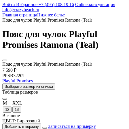
Войти
Избранное
+7 (495) 108 19 16
Online-консультация
info@crazybeach.ru
Главная страница
Нижнее белье
Пояс для чулок Playful Promises Ramona (Teal)
Пояс для чулок Playful
Promises Ramona (Teal)
Пояс для чулок Playful Promises Ramona (Teal)
7 590 ₽
PPSB3220T
Playful Promises
Выберите размер из списка
Таблица размеров
M
XXL
12
18
В салоне
ЦВЕТ:
Бирюзовый
Записаться на примерку
Добавить в корзину