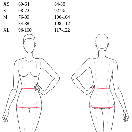
XS
60-64
84-88
S
68-72
92-96
M
76-80
100-104
L
84-88
108-112
XL
96-100
117-122