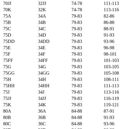
70JJ
32JJ
74-78
111-113
70K
32K
74-78
113-116
75А
34А
79-83
82-86
75B
34B
79-83
86-88
75C
34C
79-83
88-91
75D
34D
79-83
91-93
75DD
34DD
79-83
93-96
75E
34E
79-83
96-98
75F
34F
79-83
98-101
75FF
34FF
79-83
101-103
75G
34G
79-83
103-105
75GG
34GG
79-83
105-108
75H
34H
79-83
108-111
75HH
34HH
79-83
111-113
75J
34J
79-83
113-116
75JJ
34JJ
79-83
116-119
75K
34K
79-83
119-121
80А
36А
84-88
87-91
80B
36B
84-88
91-93
80C
36C
84-88
93-96