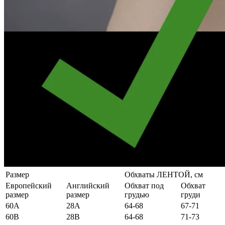
Размер
Обхваты ЛЕНТОЙ, см
Европейский
Английский
Обхват под
Обхват
размер
размер
грудью
груди
60А
28А
64-68
67-71
60B
28B
64-68
71-73