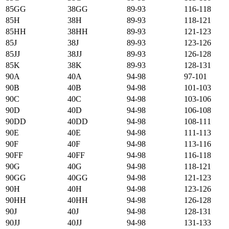
85GG
38GG
89-93
116-118
85H
38H
89-93
118-121
85HH
38HH
89-93
121-123
85J
38J
89-93
123-126
85JJ
38JJ
89-93
126-128
85K
38K
89-93
128-131
90А
40А
94-98
97-101
90B
40B
94-98
101-103
90C
40C
94-98
103-106
90D
40D
94-98
106-108
90DD
40DD
94-98
108-111
90E
40E
94-98
111-113
90F
40F
94-98
113-116
90FF
40FF
94-98
116-118
90G
40G
94-98
118-121
90GG
40GG
94-98
121-123
90H
40H
94-98
123-126
90HH
40HH
94-98
126-128
90J
40J
94-98
128-131
90JJ
40JJ
94-98
131-133