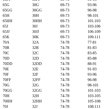
65G
30G
69-73
93-96
65GG
30GG
69-73
96-98
65H
30H
69-73
98-101
65HH
30HH
69-73
101-103
65J
30J
69-73
103-106
65JJ
30JJ
69-73
106-109
65K
30K
69-73
109-111
70А
32А
74-78
77-81
70B
32B
74-78
81-83
70C
32C
74-78
83-85
70D
32D
74-78
85-88
70DD
32DD
74-78
88-91
70E
32E
74-78
91-93
70F
32F
74-78
93-96
70FF
32FF
74-78
96-98
70G
32G
74-78
98-101
70GG
32GG
74-78
101-103
70H
32H
74-78
103-105
70HH
32HH
74-78
105-108
70J
32J
74-78
108-111