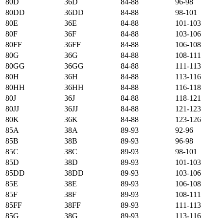
80D
36D
84-88
96-98
80DD
36DD
84-88
98-101
80E
36E
84-88
101-103
80F
36F
84-88
103-106
80FF
36FF
84-88
106-108
80G
36G
84-88
108-111
80GG
36GG
84-88
111-113
80H
36H
84-88
113-116
80HH
36HH
84-88
116-118
80J
36J
84-88
118-121
80JJ
36JJ
84-88
121-123
80K
36K
84-88
123-126
85А
38А
89-93
92-96
85B
38B
89-93
96-98
85C
38C
89-93
98-101
85D
38D
89-93
101-103
85DD
38DD
89-93
103-106
85E
38E
89-93
106-108
85F
38F
89-93
108-111
85FF
38FF
89-93
111-113
85G
38G
89-93
113-116