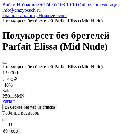
Войти
Избранное
+7 (495) 108 19 16
Online-консультация
info@crazybeach.ru
Главная страница
Нижнее белье
Полукорсет без бретелей Parfait Elissa (Mid Nude)
Полукорсет без бретелей
Parfait Elissa (Mid Nude)
Полукорсет без бретелей Parfait Elissa (Mid Nude)
12 990 ₽
7 790 ₽
-
40
%
Sale
P50116MN
Parfait
Выберите размер из списка
Таблица размеров
D
H
80
80D