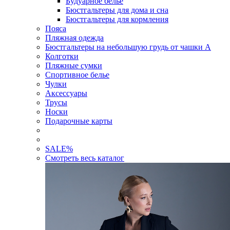
Будуарное белье
Бюстгальтеры для дома и сна
Бюстгальтеры для кормления
Пояса
Пляжная одежда
Бюстгальтеры на небольшую грудь от чашки А
Колготки
Пляжные сумки
Спортивное белье
Чулки
Аксессуары
Трусы
Носки
Подарочные карты
SALE
%
Смотреть весь каталог