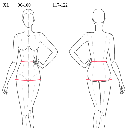
XL
96-100
117-122