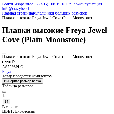
Войти
Избранное
+7 (495) 108 19 16
Online-консультация
info@crazybeach.ru
Главная страница
Купальники больших размеров
Плавки высокие Freya Jewel Cove (Plain Moonstone)
Плавки высокие Freya Jewel
Cove (Plain Moonstone)
Плавки высокие Freya Jewel Cove (Plain Moonstone)
6 990 ₽
AS7236PLO
Freya
Товар продается комплектом
Выберите размер верха
Таблица размеров
L
14
В салоне
ЦВЕТ:
Бирюзовый