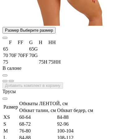
Размер
Выберите размер
F
FF
G
H
HH
65
65G
70
70F
70FF
70G
75
75H
75HH
В салоне
Добавить комплект в корзину
Трусы
Обхваты ЛЕНТОЙ, см
Размер
Обхват талии, см
Обхват бедер, см
XS
60-64
84-88
S
68-72
92-96
M
76-80
100-104
L
84-88
108-112