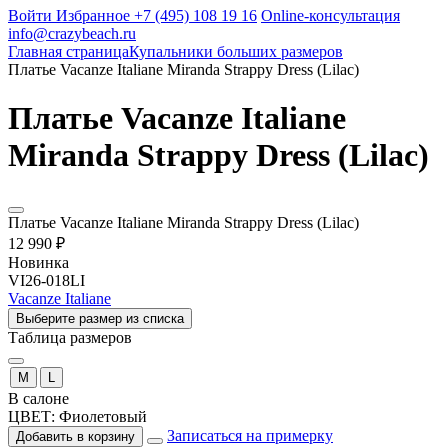
Войти
Избранное
+7 (495) 108 19 16
Online-консультация
info@crazybeach.ru
Главная страница
Купальники больших размеров
Платье Vacanze Italiane Miranda Strappy Dress (Lilac)
Платье Vacanze Italiane
Miranda Strappy Dress (Lilac)
Платье Vacanze Italiane Miranda Strappy Dress (Lilac)
12 990 ₽
Новинка
VI26-018LI
Vacanze Italiane
Выберите размер из списка
Таблица размеров
M
L
В салоне
ЦВЕТ:
Фиолетовый
Записаться на примерку
Добавить в корзину