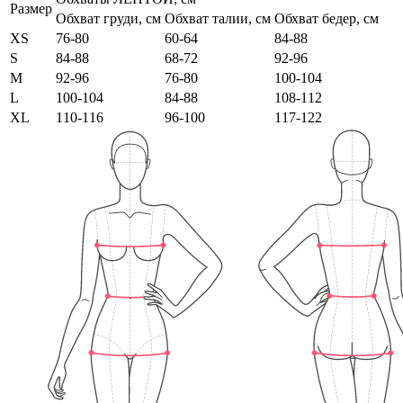
Размер
Обхват груди, см
Обхват талии, см
Обхват бедер, см
XS
76-80
60-64
84-88
S
84-88
68-72
92-96
M
92-96
76-80
100-104
L
100-104
84-88
108-112
XL
110-116
96-100
117-122