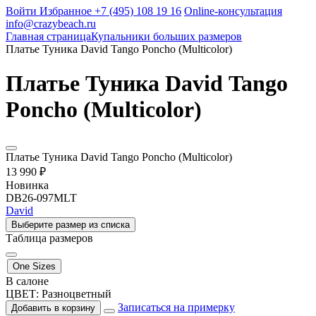
Войти
Избранное
+7 (495) 108 19 16
Online-консультация
info@crazybeach.ru
Главная страница
Купальники больших размеров
Платье Туника David Tango Poncho (Multicolor)
Платье Туника David Tango
Poncho (Multicolor)
Платье Туника David Tango Poncho (Multicolor)
13 990 ₽
Новинка
DB26-097MLT
David
Выберите размер из списка
Таблица размеров
One Sizes
В салоне
ЦВЕТ:
Разноцветный
Записаться на примерку
Добавить в корзину