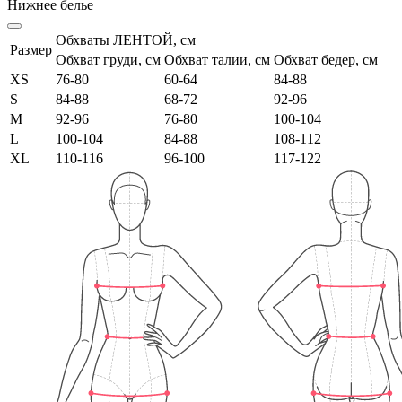
Нижнее белье
Обхваты ЛЕНТОЙ, см
Размер
Обхват груди, см
Обхват талии, см
Обхват бедер, см
XS
76-80
60-64
84-88
S
84-88
68-72
92-96
M
92-96
76-80
100-104
L
100-104
84-88
108-112
XL
110-116
96-100
117-122