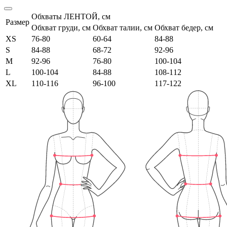
Обхваты ЛЕНТОЙ, см
Размер
Обхват груди, см
Обхват талии, см
Обхват бедер, см
XS
76-80
60-64
84-88
S
84-88
68-72
92-96
M
92-96
76-80
100-104
L
100-104
84-88
108-112
XL
110-116
96-100
117-122