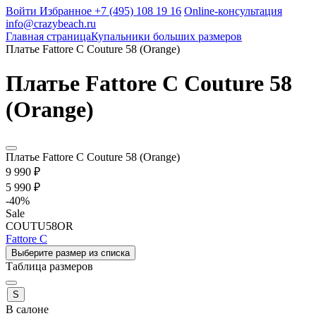
Войти
Избранное
+7 (495) 108 19 16
Online-консультация
info@crazybeach.ru
Главная страница
Купальники больших размеров
Платье Fattore C Couture 58 (Orange)
Платье Fattore C Couture 58
(Orange)
Платье Fattore C Couture 58 (Orange)
9 990 ₽
5 990 ₽
-
40
%
Sale
COUTU58OR
Fattore C
Выберите размер из списка
Таблица размеров
S
В салоне