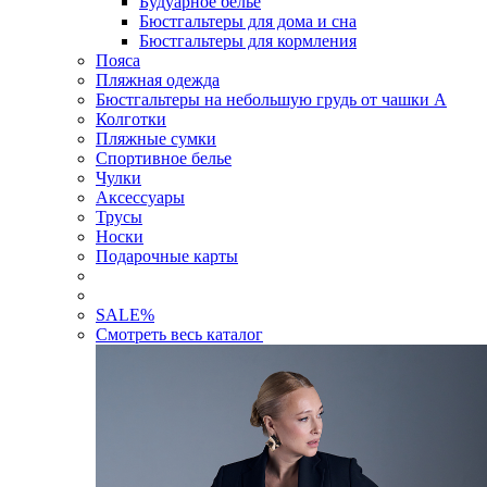
Будуарное белье
Бюстгальтеры для дома и сна
Бюстгальтеры для кормления
Пояса
Пляжная одежда
Бюстгальтеры на небольшую грудь от чашки А
Колготки
Пляжные сумки
Спортивное белье
Чулки
Аксессуары
Трусы
Носки
Подарочные карты
SALE
%
Смотреть весь каталог