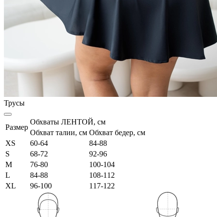
Трусы
Обхваты ЛЕНТОЙ, см
Размер
Обхват талии, см
Обхват бедер, см
XS
60-64
84-88
S
68-72
92-96
M
76-80
100-104
L
84-88
108-112
XL
96-100
117-122