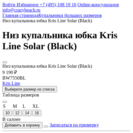
Войти
Избранное
+7 (495) 108 19 16
Online-консультация
info@crazybeach.ru
Главная страница
Купальники больших размеров
Низ купальника юбка Kris Line Solar (Black)
Низ купальника юбка Kris
Line Solar (Black)
Низ купальника юбка Kris Line Solar (Black)
9 190 ₽
BW7550BL
Kris Line
Выберите размер из списка
Таблица размеров
S
M
L
XL
10
12
14
16
В салоне
Записаться на примерку
Добавить в корзину