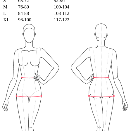
S
68-72
92-96
M
76-80
100-104
L
84-88
108-112
XL
96-100
117-122