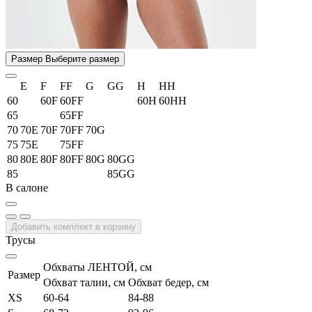
Размер
Выберите размер
E
F
FF
G
GG
H
HH
60
60F
60FF
60H
60HH
65
65FF
70
70E
70F
70FF
70G
75
75E
75FF
80
80E
80F
80FF
80G
80GG
85
85GG
В салоне
Добавить комплект в корзину
Трусы
Обхваты ЛЕНТОЙ, см
Размер
Обхват талии, см
Обхват бедер, см
XS
60-64
84-88