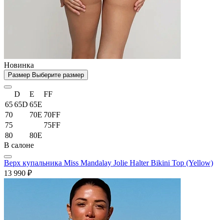
Новинка
Размер
Выберите размер
D
E
FF
65
65D
65E
70
70E
70FF
75
75FF
80
80E
В салоне
Верх купальника Miss Mandalay Jolie Halter Bikini Top (Yellow)
13 990 ₽