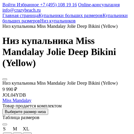
Войти
Избранное
+7 (495) 108 19 16
Online-консультация
info@crazybeach.ru
Главная страница
Купальники больших размеров
Купальники
больших размеров
Низ купальников
Низ купальника Miss Mandalay Jolie Deep Bikini (Yellow)
Низ купальника Miss
Mandalay Jolie Deep Bikini
(Yellow)
Низ купальника Miss Mandalay Jolie Deep Bikini (Yellow)
9 990 ₽
JOL04YDB
Miss Mandalay
Товар продается комплектом
Выберите размер низа
Таблица размеров
S
M
XL