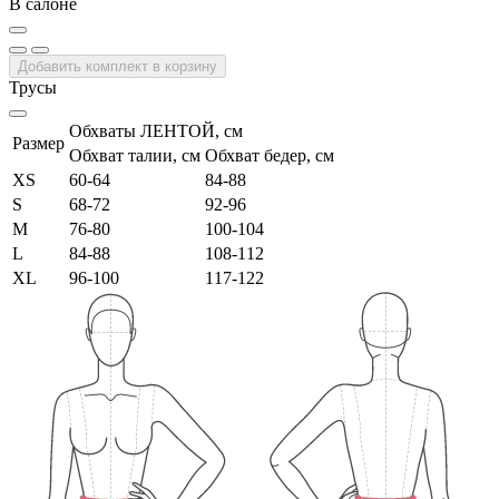
В салоне
Добавить комплект в корзину
Трусы
Обхваты ЛЕНТОЙ, см
Размер
Обхват талии, см
Обхват бедер, см
XS
60-64
84-88
S
68-72
92-96
M
76-80
100-104
L
84-88
108-112
XL
96-100
117-122