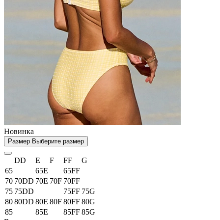
Новинка
Размер
Выберите размер
DD
E
F
FF
G
65
65E
65FF
70
70DD
70E
70F
70FF
75
75DD
75FF
75G
80
80DD
80E
80F
80FF
80G
85
85E
85FF
85G