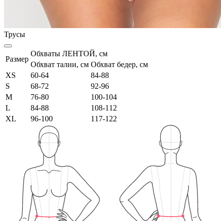
Трусы
Обхваты ЛЕНТОЙ, см
Размер
Обхват талии, см
Обхват бедер, см
XS
60-64
84-88
S
68-72
92-96
M
76-80
100-104
L
84-88
108-112
XL
96-100
117-122