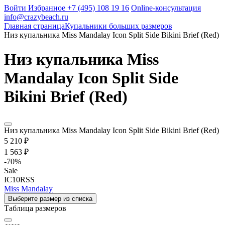
Войти
Избранное
+7 (495) 108 19 16
Online-консультация
info@crazybeach.ru
Главная страница
Купальники больших размеров
Низ купальника Miss Mandalay Icon Split Side Bikini Brief (Red)
Низ купальника Miss
Mandalay Icon Split Side
Bikini Brief (Red)
Низ купальника Miss Mandalay Icon Split Side Bikini Brief (Red)
5 210 ₽
1 563 ₽
-
70
%
Sale
IC10RSS
Miss Mandalay
Выберите размер из списка
Таблица размеров