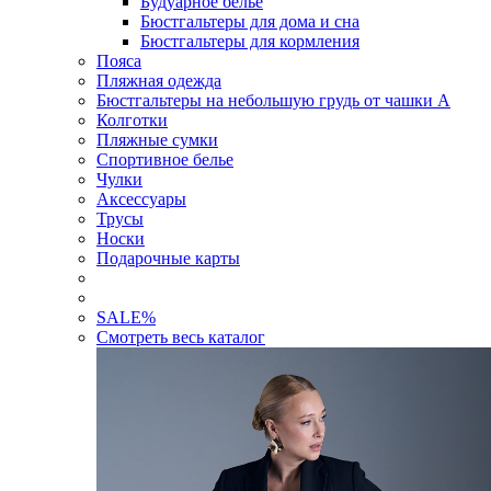
Будуарное белье
Бюстгальтеры для дома и сна
Бюстгальтеры для кормления
Пояса
Пляжная одежда
Бюстгальтеры на небольшую грудь от чашки А
Колготки
Пляжные сумки
Спортивное белье
Чулки
Аксессуары
Трусы
Носки
Подарочные карты
SALE
%
Смотреть весь каталог