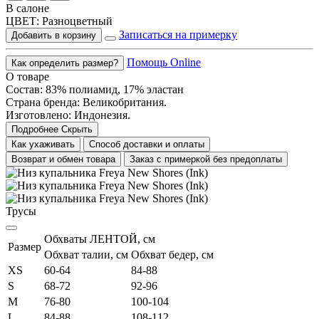
В салоне
ЦВЕТ:
Разноцветный
Записаться на примерку
Добавить в корзину
Помощь Online
Как определить размер?
О товаре
Состав: 83% полиамид, 17% эластан
Страна бренда: Великобритания.
Изготовлено: Индонезия.
Подробнее
Скрыть
Как ухаживать
Способ доставки и оплаты
Возврат и обмен товара
Заказ с примеркой без предоплаты
Трусы
Обхваты ЛЕНТОЙ, см
Размер
Обхват талии, см
Обхват бедер, см
XS
60-64
84-88
S
68-72
92-96
M
76-80
100-104
L
84-88
108-112