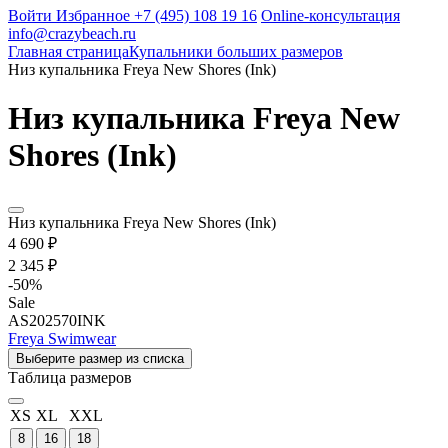
Войти
Избранное
+7 (495) 108 19 16
Online-консультация
info@crazybeach.ru
Главная страница
Купальники больших размеров
Низ купальника Freya New Shores (Ink)
Низ купальника Freya New
Shores (Ink)
Низ купальника Freya New Shores (Ink)
4 690 ₽
2 345 ₽
-
50
%
Sale
AS202570INK
Freya Swimwear
Выберите размер из списка
Таблица размеров
XS
XL
XXL
8
16
18