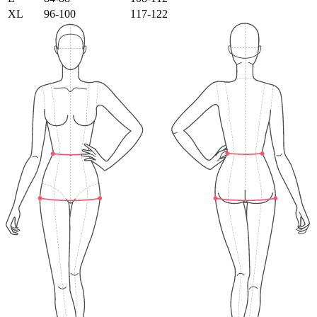
XL
96-100
117-122