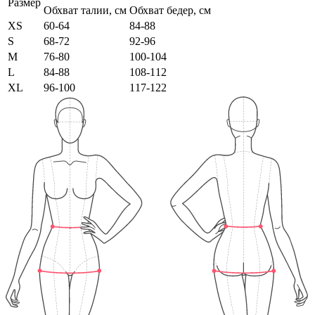
Размер
Обхват талии, см
Обхват бедер, см
XS
60-64
84-88
S
68-72
92-96
M
76-80
100-104
L
84-88
108-112
XL
96-100
117-122