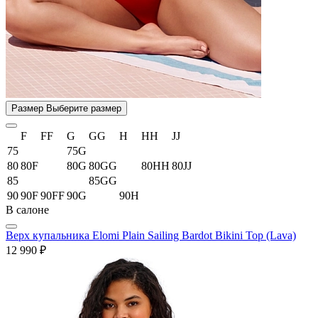
Размер
Выберите размер
F
FF
G
GG
H
HH
JJ
75
75G
80
80F
80G
80GG
80HH
80JJ
85
85GG
90
90F
90FF
90G
90H
В салоне
Верх купальника Elomi Plain Sailing Bardot Bikini Top (Lava)
12 990 ₽