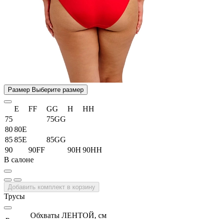
Размер
Выберите размер
E
FF
GG
H
HH
75
75GG
80
80E
85
85E
85GG
90
90FF
90H
90HH
В салоне
Добавить комплект в корзину
Трусы
Обхваты ЛЕНТОЙ, см