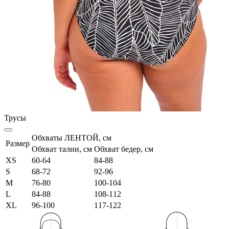
Трусы
Обхваты ЛЕНТОЙ, см
Размер
Обхват талии, см
Обхват бедер, см
XS
60-64
84-88
S
68-72
92-96
M
76-80
100-104
L
84-88
108-112
XL
96-100
117-122