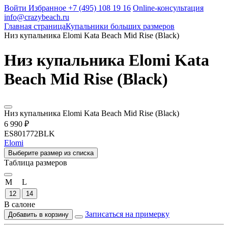
Войти
Избранное
+7 (495) 108 19 16
Online-консультация
info@crazybeach.ru
Главная страница
Купальники больших размеров
Низ купальника Elomi Kata Beach Mid Rise (Black)
Низ купальника Elomi Kata
Beach Mid Rise (Black)
Низ купальника Elomi Kata Beach Mid Rise (Black)
6 990 ₽
ES801772BLK
Elomi
Выберите размер из списка
Таблица размеров
M
L
12
14
В салоне
Записаться на примерку
Добавить в корзину