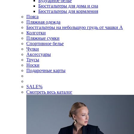
Будуарное белье
Бюстгальтеры для дома и сна
Бюстгальтеры для кормления
Пояса
Пляжная одежда
Бюстгальтеры на небольшую грудь от чашки А
Колготки
Пляжные сумки
Спортивное белье
Чулки
Аксессуары
Трусы
Носки
Подарочные карты
SALE
%
Смотреть весь каталог