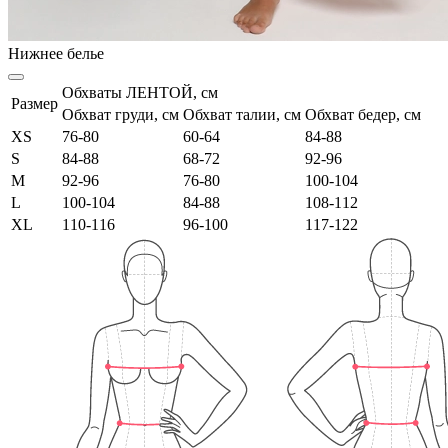
Нижнее белье
Обхваты ЛЕНТОЙ, см
Размер
Обхват груди, см
Обхват талии, см
Обхват бедер, см
XS
76-80
60-64
84-88
S
84-88
68-72
92-96
M
92-96
76-80
100-104
L
100-104
84-88
108-112
XL
110-116
96-100
117-122