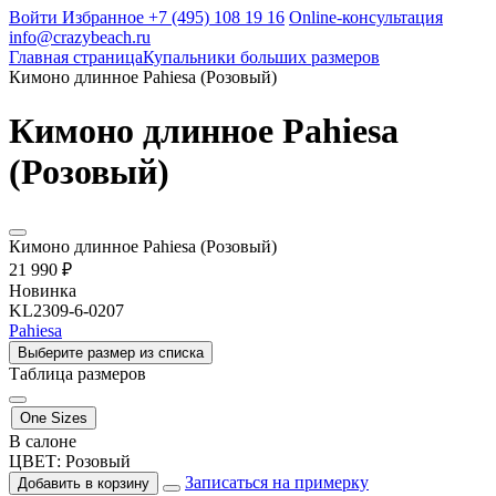
Войти
Избранное
+7 (495) 108 19 16
Online-консультация
info@crazybeach.ru
Главная страница
Купальники больших размеров
Кимоно длинное Pahiesa (Розовый)
Кимоно длинное Pahiesa
(Розовый)
Кимоно длинное Pahiesa (Розовый)
21 990 ₽
Новинка
KL2309-6-0207
Pahiesa
Выберите размер из списка
Таблица размеров
One Sizes
В салоне
ЦВЕТ:
Розовый
Записаться на примерку
Добавить в корзину