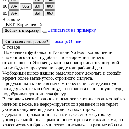
80
80F
80G
80H
80J
85
85F
85H
85J
В салоне
ЦВЕТ:
Коричневый
Записаться на примерку
Добавить в корзину
Помощь Online
Как определить размер?
О товаре
Шоколадная футболка от No more No less - воплощение
спокойного стиля и удобства, в котором нет ничего
отвлекающего. Это вещь, которая подстраивается под твой
ритм: будь то прогулка по городу или рабочий день.
V-образный вырез изящно выделяет зону декольте и создаёт
эффект более вытянутого, стройного силуэта.
Продуманный крой с вытачками обеспечивает идеальную
посадку - модель особенно удачно садится на пышную грудь,
подчёркивая достоинства фигуры.
В составе - мягкий хлопок и немного эластана: ткань остаётся
нежной к коже, не деформируется со временем и не теряет
уютного ощущения даже после частых стирок.
Сдержанный, лаконичный дизайн делает эту футболку
универсальной: она гармонично смотрится и с джинсами, и с
классическими брюками, легко вписываясь в разные образы.