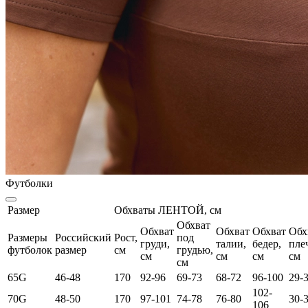
Футболки
Размер
Обхваты ЛЕНТОЙ, см
Обхват
Обхват
Обхват
Обхват
Обх
Размеры
Российский
Рост,
под
груди,
талии,
бедер,
пле
футболок
размер
см
грудью,
см
см
см
см
см
65G
46-48
170
92-96
69-73
68-72
96-100
29-
102-
70G
48-50
170
97-101
74-78
76-80
30-
106