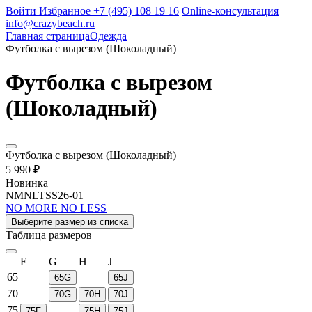
Войти
Избранное
+7 (495) 108 19 16
Online-консультация
info@crazybeach.ru
Главная страница
Одежда
Футболка с вырезом (Шоколадный)
Футболка с вырезом
(Шоколадный)
Футболка с вырезом (Шоколадный)
5 990 ₽
Новинка
NMNLTSS26-01
NO MORE NO LESS
Выберите размер из списка
Таблица размеров
F
G
H
J
65
65G
65J
70
70G
70H
70J
75
75F
75H
75J