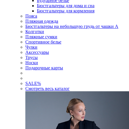
Будуарное белье
Бюстгальтеры для дома и сна
Бюстгальтеры для кормления
Пояса
Пляжная одежда
Бюстгальтеры на небольшую грудь от чашки А
Колготки
Пляжные сумки
Спортивное белье
Чулки
Аксессуары
Трусы
Носки
Подарочные карты
SALE
%
Смотреть весь каталог