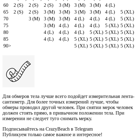
60
2 (S)
2 (S)
2 (S)
3 (M)
3 (M)
3 (M)
4 (L)
65
2 (S)
2 (S)
3 (M)
3 (M)
3 (M)
3 (M)
4 (L)
5 (XL)
70
3 (M)
3 (M)
3 (M)
4 (L)
4 (L)
4 (L)
5 (XL)
75
3 (M)
4 (L)
4 (L)
4 (L)
5 (XL)
5 (XL)
80
4 (L)
4 (L)
4 (L)
5 (XL)
5 (XL)
5 (XL)
85
4 (L)
4 (L)
5 (XL)
5 (XL)
5 (XL)
5 (XL)
90>
5 (XL)
5 (XL)
5 (XL)
5 (XL)
Для обмеров тела лучше всего подойдет измерительная лента-
сантиметр. Для более точных измерений лучше, чтобы
обмеры проводил другой человек. При снятии мерок человек
должен стоять прямо, в привычном положении тела. При
измерении не следует туго снимать мерку.
Подписывайтесь на CrazyBeach в Telegram
Публикуем только самое важное и интересное!