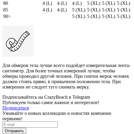
80
4 (L)
4 (L)
4 (L)
5 (XL)
5 (XL)
5 (XL)
85
4 (L)
4 (L)
5 (XL)
5 (XL)
5 (XL)
5 (XL)
90>
5 (XL)
5 (XL)
5 (XL)
5 (XL)
Для обмеров тела лучше всего подойдет измерительная лента-
сантиметр. Для более точных измерений лучше, чтобы
обмеры проводил другой человек. При снятии мерок человек
должен стоять прямо, в привычном положении тела. При
измерении не следует туго снимать мерку.
Подписывайтесь на CrazyBeach в Telegram
Публикуем только самое важное и интересное!
Подписаться
Узнавайте о новых коллекциях и новостях компании
первыми!
Отправить