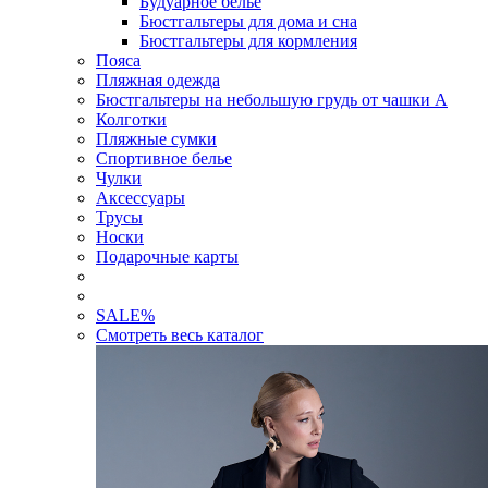
Будуарное белье
Бюстгальтеры для дома и сна
Бюстгальтеры для кормления
Пояса
Пляжная одежда
Бюстгальтеры на небольшую грудь от чашки А
Колготки
Пляжные сумки
Спортивное белье
Чулки
Аксессуары
Трусы
Носки
Подарочные карты
SALE
%
Смотреть весь каталог