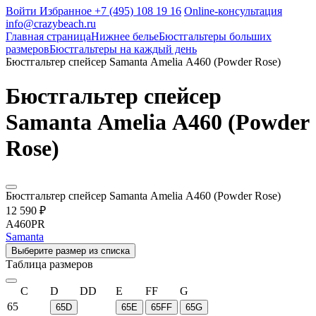
Войти
Избранное
+7 (495) 108 19 16
Online-консультация
info@crazybeach.ru
Главная страница
Нижнее белье
Бюстгальтеры больших
размеров
Бюстгальтеры на каждый день
Бюстгальтер спейсер Samanta Amelia A460 (Powder Rose)
Бюстгальтер спейсер
Samanta Amelia A460 (Powder
Rose)
Бюстгальтер спейсер Samanta Amelia A460 (Powder Rose)
12 590 ₽
A460PR
Samanta
Выберите размер из списка
Таблица размеров
C
D
DD
E
FF
G
65
65D
65E
65FF
65G