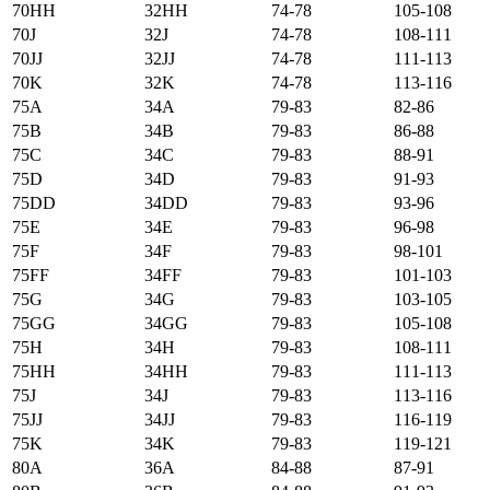
70HH
32HH
74-78
105-108
70J
32J
74-78
108-111
70JJ
32JJ
74-78
111-113
70K
32K
74-78
113-116
75А
34А
79-83
82-86
75B
34B
79-83
86-88
75C
34C
79-83
88-91
75D
34D
79-83
91-93
75DD
34DD
79-83
93-96
75E
34E
79-83
96-98
75F
34F
79-83
98-101
75FF
34FF
79-83
101-103
75G
34G
79-83
103-105
75GG
34GG
79-83
105-108
75H
34H
79-83
108-111
75HH
34HH
79-83
111-113
75J
34J
79-83
113-116
75JJ
34JJ
79-83
116-119
75K
34K
79-83
119-121
80А
36А
84-88
87-91