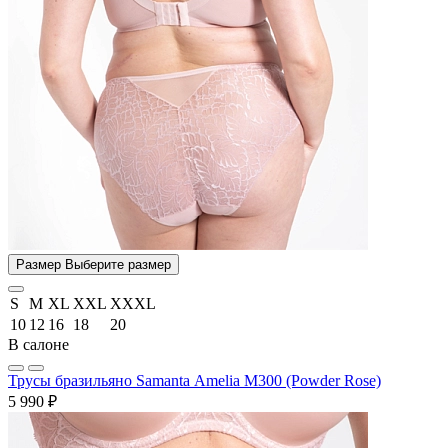
Размер
Выберите размер
S
M
XL
XXL
XXXL
10
12
16
18
20
В салоне
Трусы бразильяно Samanta Amelia M300 (Powder Rose)
5 990 ₽