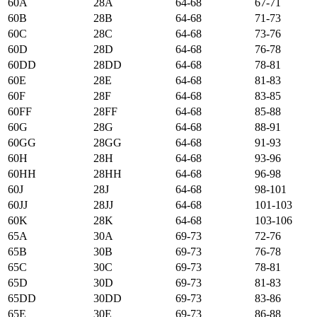
60А
28А
64-68
67-71
60B
28B
64-68
71-73
60C
28C
64-68
73-76
60D
28D
64-68
76-78
60DD
28DD
64-68
78-81
60E
28E
64-68
81-83
60F
28F
64-68
83-85
60FF
28FF
64-68
85-88
60G
28G
64-68
88-91
60GG
28GG
64-68
91-93
60H
28H
64-68
93-96
60HH
28HH
64-68
96-98
60J
28J
64-68
98-101
60JJ
28JJ
64-68
101-103
60K
28K
64-68
103-106
65А
30А
69-73
72-76
65B
30B
69-73
76-78
65C
30C
69-73
78-81
65D
30D
69-73
81-83
65DD
30DD
69-73
83-86
65E
30E
69-73
86-88