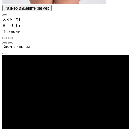
Размер
Выберите размер
XS
S
XL
8
10
16
В салоне
Бюстгальтеры