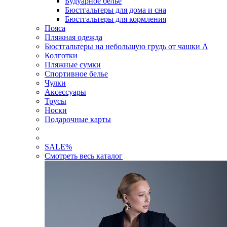
Будуарное белье
Бюстгальтеры для дома и сна
Бюстгальтеры для кормления
Пояса
Пляжная одежда
Бюстгальтеры на небольшую грудь от чашки А
Колготки
Пляжные сумки
Спортивное белье
Чулки
Аксессуары
Трусы
Носки
Подарочные карты
SALE
%
Смотреть весь каталог