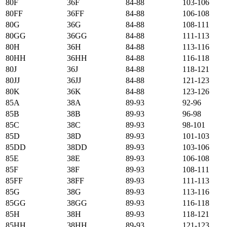
80F
36F
84-88
103-106
80FF
36FF
84-88
106-108
80G
36G
84-88
108-111
80GG
36GG
84-88
111-113
80H
36H
84-88
113-116
80HH
36HH
84-88
116-118
80J
36J
84-88
118-121
80JJ
36JJ
84-88
121-123
80K
36K
84-88
123-126
85А
38А
89-93
92-96
85B
38B
89-93
96-98
85C
38C
89-93
98-101
85D
38D
89-93
101-103
85DD
38DD
89-93
103-106
85E
38E
89-93
106-108
85F
38F
89-93
108-111
85FF
38FF
89-93
111-113
85G
38G
89-93
113-116
85GG
38GG
89-93
116-118
85H
38H
89-93
118-121
85HH
38HH
89-93
121-123