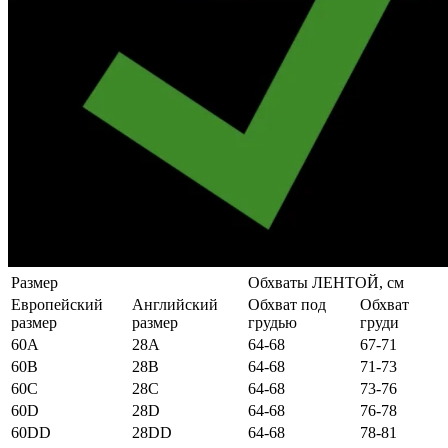
Размер
Обхваты ЛЕНТОЙ, см
Европейский
Английский
Обхват под
Обхват
размер
размер
грудью
груди
60А
28А
64-68
67-71
60B
28B
64-68
71-73
60C
28C
64-68
73-76
60D
28D
64-68
76-78
60DD
28DD
64-68
78-81