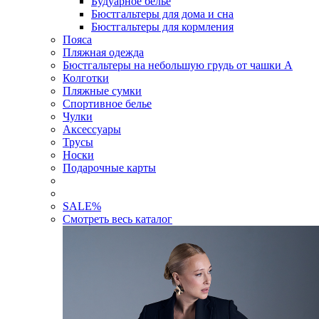
Будуарное белье
Бюстгальтеры для дома и сна
Бюстгальтеры для кормления
Пояса
Пляжная одежда
Бюстгальтеры на небольшую грудь от чашки А
Колготки
Пляжные сумки
Спортивное белье
Чулки
Аксессуары
Трусы
Носки
Подарочные карты
SALE
%
Смотреть весь каталог