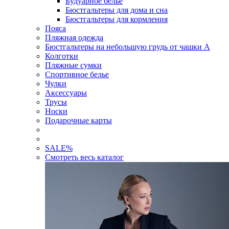
Будуарное белье
Бюстгальтеры для дома и сна
Бюстгальтеры для кормления
Пояса
Пляжная одежда
Бюстгальтеры на небольшую грудь от чашки А
Колготки
Пляжные сумки
Спортивное белье
Чулки
Аксессуары
Трусы
Носки
Подарочные карты
SALE
%
Смотреть весь каталог