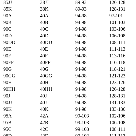
85JJ
38JJ
89-93
126-128
85K
38K
89-93
128-131
90А
40А
94-98
97-101
90B
40B
94-98
101-103
90C
40C
94-98
103-106
90D
40D
94-98
106-108
90DD
40DD
94-98
108-111
90E
40E
94-98
111-113
90F
40F
94-98
113-116
90FF
40FF
94-98
116-118
90G
40G
94-98
118-121
90GG
40GG
94-98
121-123
90H
40H
94-98
123-126
90HH
40HH
94-98
126-128
90J
40J
94-98
128-131
90JJ
40JJ
94-98
131-133
90K
40K
94-98
133-136
95А
42А
99-103
102-106
95B
42B
99-103
106-108
95C
42C
99-103
108-111
95D
42D
99-103
111-113