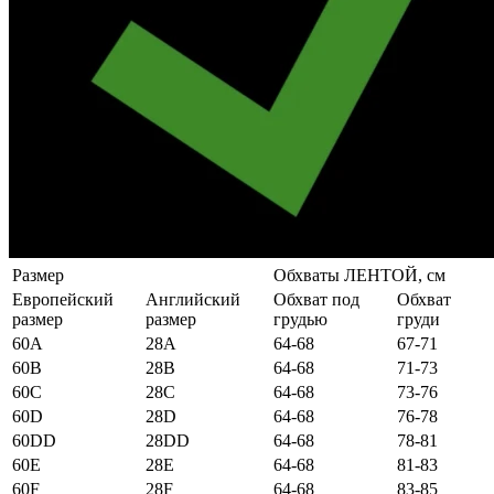
Размер
Обхваты ЛЕНТОЙ, см
Европейский
Английский
Обхват под
Обхват
размер
размер
грудью
груди
60А
28А
64-68
67-71
60B
28B
64-68
71-73
60C
28C
64-68
73-76
60D
28D
64-68
76-78
60DD
28DD
64-68
78-81
60E
28E
64-68
81-83
60F
28F
64-68
83-85