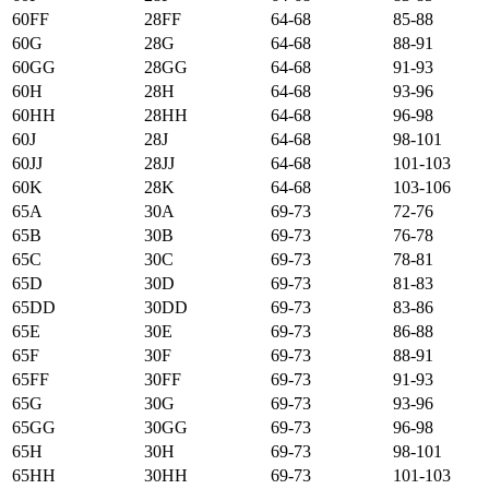
60FF
28FF
64-68
85-88
60G
28G
64-68
88-91
60GG
28GG
64-68
91-93
60H
28H
64-68
93-96
60HH
28HH
64-68
96-98
60J
28J
64-68
98-101
60JJ
28JJ
64-68
101-103
60K
28K
64-68
103-106
65А
30А
69-73
72-76
65B
30B
69-73
76-78
65C
30C
69-73
78-81
65D
30D
69-73
81-83
65DD
30DD
69-73
83-86
65E
30E
69-73
86-88
65F
30F
69-73
88-91
65FF
30FF
69-73
91-93
65G
30G
69-73
93-96
65GG
30GG
69-73
96-98
65H
30H
69-73
98-101
65HH
30HH
69-73
101-103