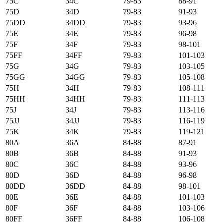
75C
34C
79-83
88-91
75D
34D
79-83
91-93
75DD
34DD
79-83
93-96
75E
34E
79-83
96-98
75F
34F
79-83
98-101
75FF
34FF
79-83
101-103
75G
34G
79-83
103-105
75GG
34GG
79-83
105-108
75H
34H
79-83
108-111
75HH
34HH
79-83
111-113
75J
34J
79-83
113-116
75JJ
34JJ
79-83
116-119
75K
34K
79-83
119-121
80А
36А
84-88
87-91
80B
36B
84-88
91-93
80C
36C
84-88
93-96
80D
36D
84-88
96-98
80DD
36DD
84-88
98-101
80E
36E
84-88
101-103
80F
36F
84-88
103-106
80FF
36FF
84-88
106-108