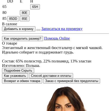
DD
E
H
65
65H
80
80E
85
85DD
85E
В салоне
Записаться на примерку
Добавить в корзину
Помощь Online
Как определить размер?
О товаре
Элегантный и женственный бюстгальтер с мягкой чашкой.
Идеально собирает и поддерживает грудь.
Состав: 65% полиэстер, 22% полиамид, 13% эластан
Изготовлено: Польша.
Подробнее
Скрыть
Как ухаживать
Способ доставки и оплаты
Возврат и обмен товара
Заказ с примеркой без предоплаты