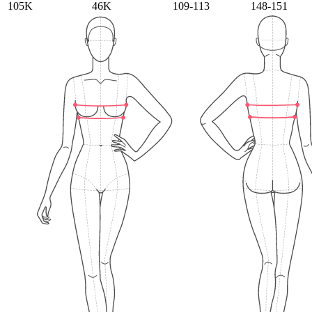
105K
46K
109-113
148-151