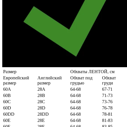
Размер
Обхваты ЛЕНТОЙ, см
Европейский
Английский
Обхват под
Обхват
размер
размер
грудью
груди
60А
28А
64-68
67-71
60B
28B
64-68
71-73
60C
28C
64-68
73-76
60D
28D
64-68
76-78
60DD
28DD
64-68
78-81
60E
28E
64-68
81-83
60F
28F
64-68
83-85