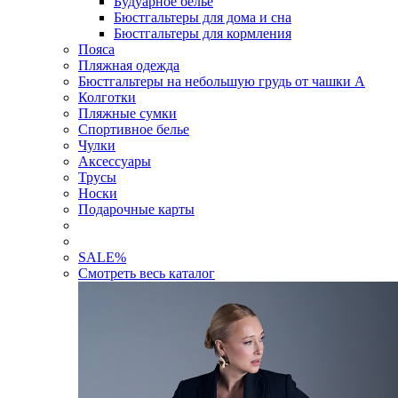
Будуарное белье
Бюстгальтеры для дома и сна
Бюстгальтеры для кормления
Пояса
Пляжная одежда
Бюстгальтеры на небольшую грудь от чашки А
Колготки
Пляжные сумки
Спортивное белье
Чулки
Аксессуары
Трусы
Носки
Подарочные карты
SALE
%
Смотреть весь каталог