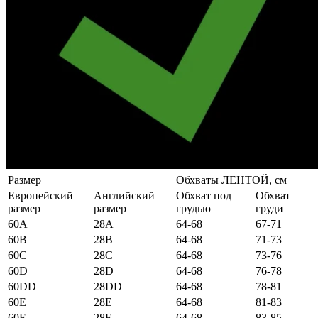
Размер
Обхваты ЛЕНТОЙ, см
Европейский
Английский
Обхват под
Обхват
размер
размер
грудью
груди
60А
28А
64-68
67-71
60B
28B
64-68
71-73
60C
28C
64-68
73-76
60D
28D
64-68
76-78
60DD
28DD
64-68
78-81
60E
28E
64-68
81-83
60F
28F
64-68
83-85