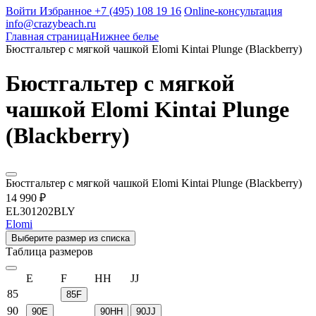
Войти
Избранное
+7 (495) 108 19 16
Online-консультация
info@crazybeach.ru
Главная страница
Нижнее белье
Бюстгальтер с мягкой чашкой Elomi Kintai Plunge (Blackberry)
Бюстгальтер с мягкой
чашкой Elomi Kintai Plunge
(Blackberry)
Бюстгальтер с мягкой чашкой Elomi Kintai Plunge (Blackberry)
14 990 ₽
EL301202BLY
Elomi
Выберите размер из списка
Таблица размеров
E
F
HH
JJ
85
85F
90
90E
90HH
90JJ