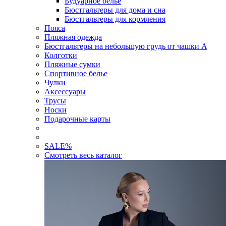
Будуарное белье
Бюстгальтеры для дома и сна
Бюстгальтеры для кормления
Пояса
Пляжная одежда
Бюстгальтеры на небольшую грудь от чашки А
Колготки
Пляжные сумки
Спортивное белье
Чулки
Аксессуары
Трусы
Носки
Подарочные карты
SALE
%
Смотреть весь каталог