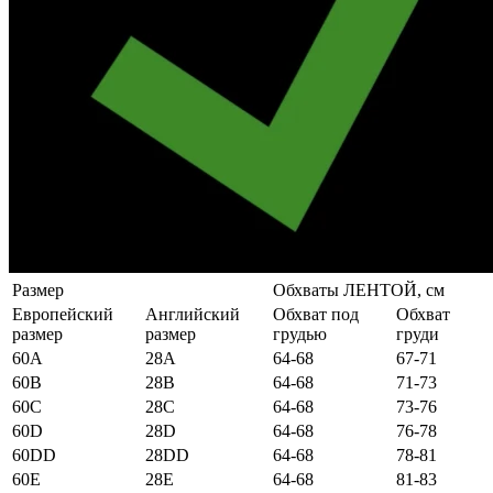
Размер
Обхваты ЛЕНТОЙ, см
Европейский
Английский
Обхват под
Обхват
размер
размер
грудью
груди
60А
28А
64-68
67-71
60B
28B
64-68
71-73
60C
28C
64-68
73-76
60D
28D
64-68
76-78
60DD
28DD
64-68
78-81
60E
28E
64-68
81-83