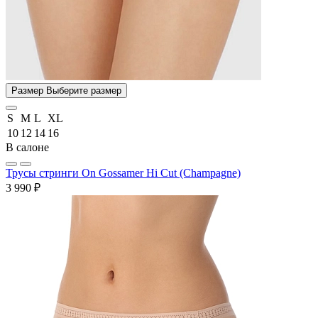
Размер
Выберите размер
S
M
L
XL
10
12
14
16
В салоне
Трусы стринги On Gossamer Hi Cut (Champagne)
3 990 ₽