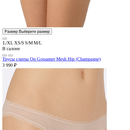
Размер
Выберите размер
L/XL
XS/S
S/M
M/L
В салоне
Трусы слипы On Gossamer Mesh Hip (Champagne)
3 990 ₽