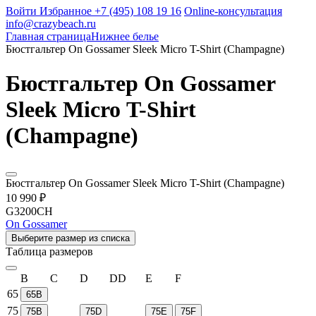
Войти
Избранное
+7 (495) 108 19 16
Online-консультация
info@crazybeach.ru
Главная страница
Нижнее белье
Бюстгальтер On Gossamer Sleek Micro T-Shirt (Champagne)
Бюстгальтер On Gossamer
Sleek Micro T-Shirt
(Champagne)
Бюстгальтер On Gossamer Sleek Micro T-Shirt (Champagne)
10 990 ₽
G3200CH
On Gossamer
Выберите размер из списка
Таблица размеров
B
C
D
DD
E
F
65
65B
75
75B
75D
75E
75F