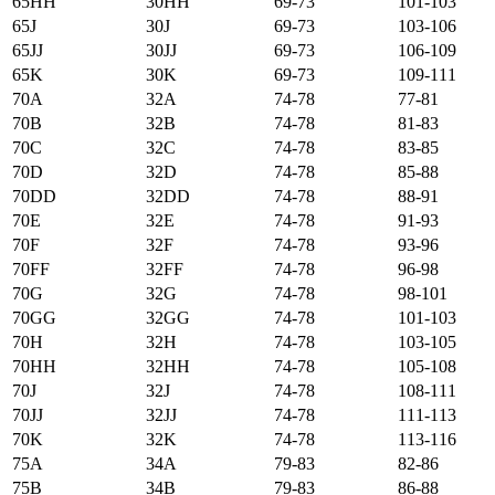
65HH
30HH
69-73
101-103
65J
30J
69-73
103-106
65JJ
30JJ
69-73
106-109
65K
30K
69-73
109-111
70А
32А
74-78
77-81
70B
32B
74-78
81-83
70C
32C
74-78
83-85
70D
32D
74-78
85-88
70DD
32DD
74-78
88-91
70E
32E
74-78
91-93
70F
32F
74-78
93-96
70FF
32FF
74-78
96-98
70G
32G
74-78
98-101
70GG
32GG
74-78
101-103
70H
32H
74-78
103-105
70HH
32HH
74-78
105-108
70J
32J
74-78
108-111
70JJ
32JJ
74-78
111-113
70K
32K
74-78
113-116
75А
34А
79-83
82-86
75B
34B
79-83
86-88