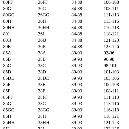
80FF
36FF
84-88
106-108
80G
36G
84-88
108-111
80GG
36GG
84-88
111-113
80H
36H
84-88
113-116
80HH
36HH
84-88
116-118
80J
36J
84-88
118-121
80JJ
36JJ
84-88
121-123
80K
36K
84-88
123-126
85А
38А
89-93
92-96
85B
38B
89-93
96-98
85C
38C
89-93
98-101
85D
38D
89-93
101-103
85DD
38DD
89-93
103-106
85E
38E
89-93
106-108
85F
38F
89-93
108-111
85FF
38FF
89-93
111-113
85G
38G
89-93
113-116
85GG
38GG
89-93
116-118
85H
38H
89-93
118-121
85HH
38HH
89-93
121-123
85J
38J
89-93
123-126