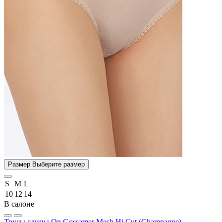
Размер
Выберите размер
S
M
L
10
12
14
В салоне
Трусы слипы On Gossamer Mesh Hi Cut (Champagne)