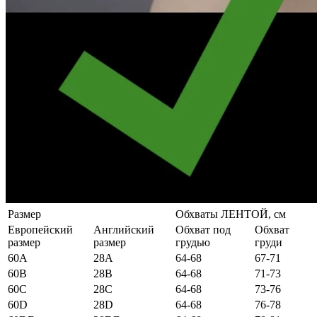
Размер
Обхваты ЛЕНТОЙ, см
Европейский
Английский
Обхват под
Обхват
размер
размер
грудью
груди
60А
28А
64-68
67-71
60B
28B
64-68
71-73
60C
28C
64-68
73-76
60D
28D
64-68
76-78