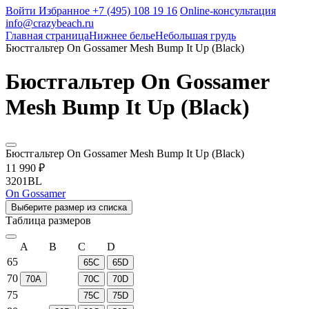
Войти
Избранное
+7 (495) 108 19 16
Online-консультация
info@crazybeach.ru
Главная страница
Нижнее белье
Небольшая грудь
Бюстгальтер On Gossamer Mesh Bump It Up (Black)
Бюстгальтер On Gossamer
Mesh Bump It Up (Black)
Бюстгальтер On Gossamer Mesh Bump It Up (Black)
11 990 ₽
3201BL
On Gossamer
Выберите размер из списка
Таблица размеров
A
B
C
D
65
65C
65D
70
70A
70C
70D
75
75C
75D