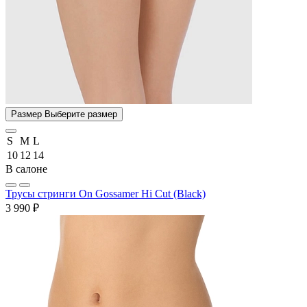
Размер
Выберите размер
S
M
L
10
12
14
В салоне
Трусы стринги On Gossamer Hi Cut (Black)
3 990 ₽