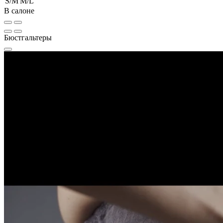
S/M
M/L
В салоне
Бюстгальтеры