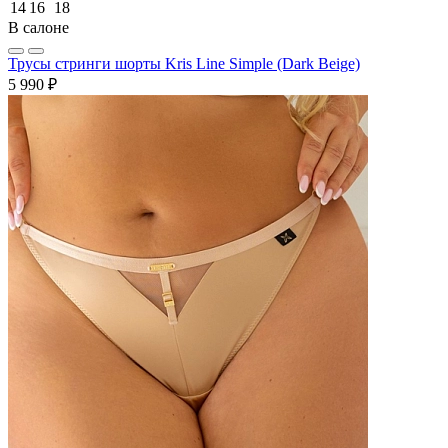
14
16
18
В салоне
Трусы стринги шорты Kris Line Simple (Dark Beige)
5 990 ₽