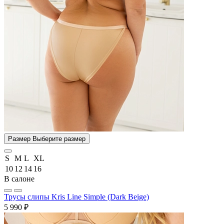
Размер
Выберите размер
S
M
L
XL
10
12
14
16
В салоне
Трусы слипы Kris Line Simple (Dark Beige)
5 990 ₽