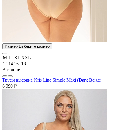
Размер
Выберите размер
M
L
XL
XXL
12
14
16
18
В салоне
Трусы высокие Kris Line Simple Maxi (Dark Beige)
6 990 ₽