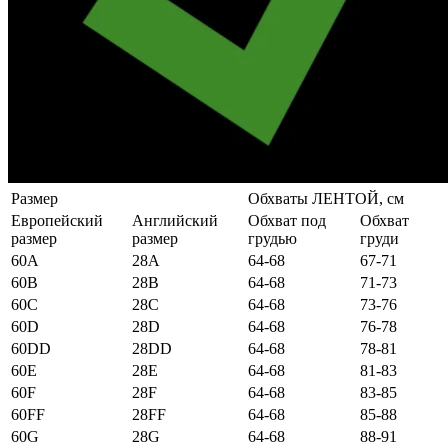
Размер
Обхваты ЛЕНТОЙ, см
Европейский
Английский
Обхват под
Обхват
размер
размер
грудью
груди
60А
28А
64-68
67-71
60B
28B
64-68
71-73
60C
28C
64-68
73-76
60D
28D
64-68
76-78
60DD
28DD
64-68
78-81
60E
28E
64-68
81-83
60F
28F
64-68
83-85
60FF
28FF
64-68
85-88
60G
28G
64-68
88-91