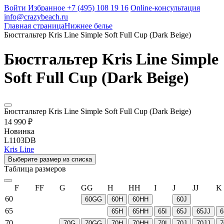
Войти
Избранное
+7 (495) 108 19 16
Online-консультация
info@crazybeach.ru
Главная страница
Нижнее белье
Бюстгальтер Kris Line Simple Soft Full Cup (Dark Beige)
Бюстгальтер Kris Line Simple
Soft Full Cup (Dark Beige)
Бюстгальтер Kris Line Simple Soft Full Cup (Dark Beige)
14 990 ₽
Новинка
L1103DB
Kris Line
Выберите размер из списка
Таблица размеров
F
FF
G
GG
H
HH
I
J
JJ
K
60
60GG
60H
60HH
60J
65
65H
65HH
65I
65J
65JJ
6
70
70G
70GG
70H
70HH
70I
70J
70JJ
7