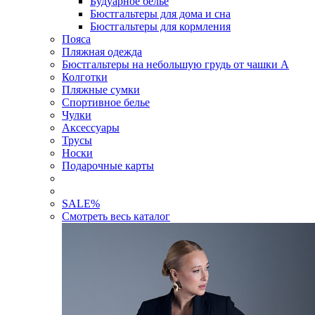
Будуарное белье
Бюстгальтеры для дома и сна
Бюстгальтеры для кормления
Пояса
Пляжная одежда
Бюстгальтеры на небольшую грудь от чашки А
Колготки
Пляжные сумки
Спортивное белье
Чулки
Аксессуары
Трусы
Носки
Подарочные карты
SALE
%
Смотреть весь каталог