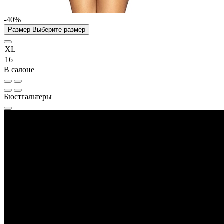
-40%
Размер
Выберите размер
XL
16
В салоне
Бюстгальтеры