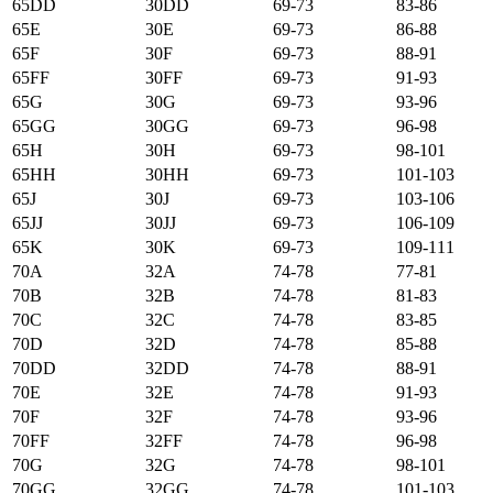
65DD
30DD
69-73
83-86
65E
30E
69-73
86-88
65F
30F
69-73
88-91
65FF
30FF
69-73
91-93
65G
30G
69-73
93-96
65GG
30GG
69-73
96-98
65H
30H
69-73
98-101
65HH
30HH
69-73
101-103
65J
30J
69-73
103-106
65JJ
30JJ
69-73
106-109
65K
30K
69-73
109-111
70А
32А
74-78
77-81
70B
32B
74-78
81-83
70C
32C
74-78
83-85
70D
32D
74-78
85-88
70DD
32DD
74-78
88-91
70E
32E
74-78
91-93
70F
32F
74-78
93-96
70FF
32FF
74-78
96-98
70G
32G
74-78
98-101
70GG
32GG
74-78
101-103