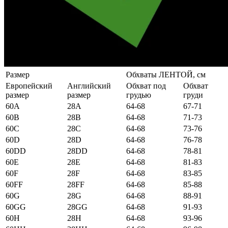
Размер
Обхваты ЛЕНТОЙ, см
Европейский
Английский
Обхват под
Обхват
размер
размер
грудью
груди
60А
28А
64-68
67-71
60B
28B
64-68
71-73
60C
28C
64-68
73-76
60D
28D
64-68
76-78
60DD
28DD
64-68
78-81
60E
28E
64-68
81-83
60F
28F
64-68
83-85
60FF
28FF
64-68
85-88
60G
28G
64-68
88-91
60GG
28GG
64-68
91-93
60H
28H
64-68
93-96