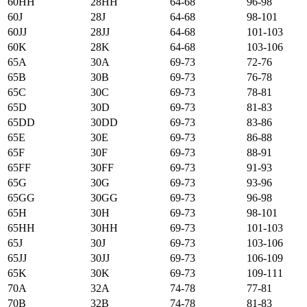
60HH
28HH
64-68
96-98
60J
28J
64-68
98-101
60JJ
28JJ
64-68
101-103
60K
28K
64-68
103-106
65А
30А
69-73
72-76
65B
30B
69-73
76-78
65C
30C
69-73
78-81
65D
30D
69-73
81-83
65DD
30DD
69-73
83-86
65E
30E
69-73
86-88
65F
30F
69-73
88-91
65FF
30FF
69-73
91-93
65G
30G
69-73
93-96
65GG
30GG
69-73
96-98
65H
30H
69-73
98-101
65HH
30HH
69-73
101-103
65J
30J
69-73
103-106
65JJ
30JJ
69-73
106-109
65K
30K
69-73
109-111
70А
32А
74-78
77-81
70B
32B
74-78
81-83