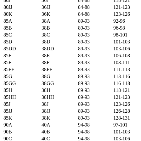
80J
36J
84-88
118-121
80JJ
36JJ
84-88
121-123
80K
36K
84-88
123-126
85А
38А
89-93
92-96
85B
38B
89-93
96-98
85C
38C
89-93
98-101
85D
38D
89-93
101-103
85DD
38DD
89-93
103-106
85E
38E
89-93
106-108
85F
38F
89-93
108-111
85FF
38FF
89-93
111-113
85G
38G
89-93
113-116
85GG
38GG
89-93
116-118
85H
38H
89-93
118-121
85HH
38HH
89-93
121-123
85J
38J
89-93
123-126
85JJ
38JJ
89-93
126-128
85K
38K
89-93
128-131
90А
40А
94-98
97-101
90B
40B
94-98
101-103
90C
40C
94-98
103-106