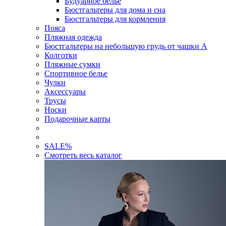
Будуарное белье
Бюстгальтеры для дома и сна
Бюстгальтеры для кормления
Пояса
Пляжная одежда
Бюстгальтеры на небольшую грудь от чашки А
Колготки
Пляжные сумки
Спортивное белье
Чулки
Аксессуары
Трусы
Носки
Подарочные карты
SALE
%
Смотреть весь каталог