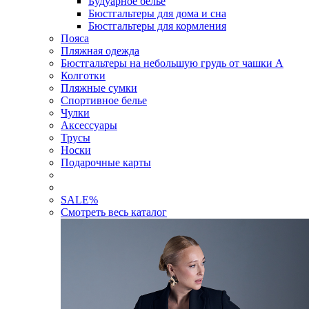
Будуарное белье
Бюстгальтеры для дома и сна
Бюстгальтеры для кормления
Пояса
Пляжная одежда
Бюстгальтеры на небольшую грудь от чашки А
Колготки
Пляжные сумки
Спортивное белье
Чулки
Аксессуары
Трусы
Носки
Подарочные карты
SALE
%
Смотреть весь каталог